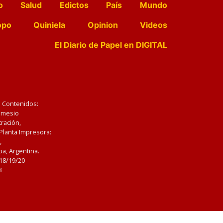
o
Salud
Edictos
País
Mundo
opo
Quiniela
Opinion
Videos
El Diario de Papel en DIGITAL
e Contenidos:
Nemesio
ración,
 Planta Impresora:
,
a, Argentina.
/18/19/20
3