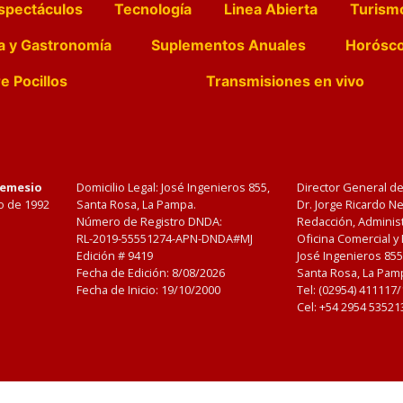
spectáculos
Tecnología
Linea Abierta
Turism
a y Gastronomía
Suplementos Anuales
Horósc
e Pocillos
Transmisiones en vivo
Nemesio
Domicilio Legal: José Ingenieros 855,
Director General d
o de 1992
Santa Rosa, La Pampa.
Dr. Jorge Ricardo 
Número de Registro DNDA:
Redacción, Administ
RL-2019-55551274-APN-DNDA#MJ
Oficina Comercial y
Edición #
9419
José Ingenieros 855
Fecha de Edición:
8/08/2026
Santa Rosa, La Pamp
Fecha de Inicio: 19/10/2000
Tel: (02954) 411117
Cel: +54 2954 53521