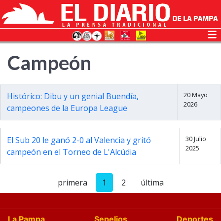
Campeón
20 Mayo
Histórico: Dibu y un genial Buendía,
2026
campeones de la Europa League
30 Julio
El Sub 20 le ganó 2-0 al Valencia y gritó
2025
campeón en el Torneo de L'Alcúdia
primera
1
2
última
La Pampa
Sepelios
Deportes