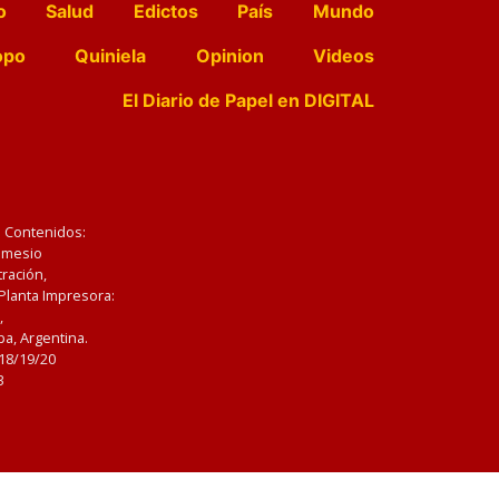
o
Salud
Edictos
País
Mundo
opo
Quiniela
Opinion
Videos
El Diario de Papel en DIGITAL
e Contenidos:
Nemesio
ración,
 Planta Impresora:
,
a, Argentina.
/18/19/20
3