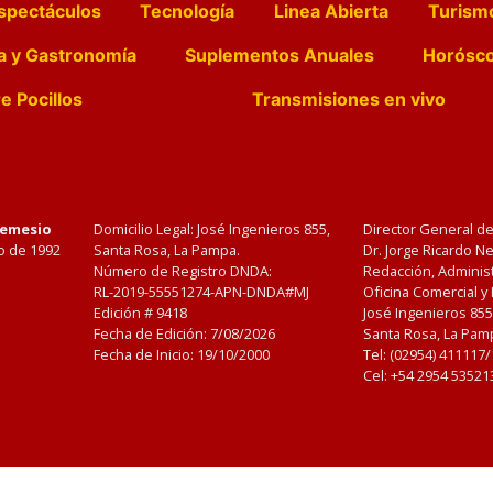
spectáculos
Tecnología
Linea Abierta
Turism
a y Gastronomía
Suplementos Anuales
Horósc
e Pocillos
Transmisiones en vivo
Nemesio
Domicilio Legal: José Ingenieros 855,
Director General d
o de 1992
Santa Rosa, La Pampa.
Dr. Jorge Ricardo 
Número de Registro DNDA:
Redacción, Administ
RL-2019-55551274-APN-DNDA#MJ
Oficina Comercial y
Edición #
9418
José Ingenieros 855
Fecha de Edición:
7/08/2026
Santa Rosa, La Pamp
Fecha de Inicio: 19/10/2000
Tel: (02954) 411117
Cel: +54 2954 53521