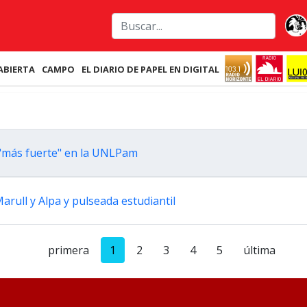
ABIERTA
CAMPO
EL DIARIO DE PAPEL EN DIGITAL
 "más fuerte" en la UNLPam
rull y Alpa y pulseada estudiantil
primera
1
2
3
4
5
última