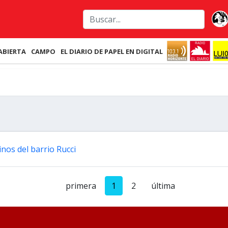
ABIERTA
CAMPO
EL DIARIO DE PAPEL EN DIGITAL
nos del barrio Rucci
primera
1
2
última