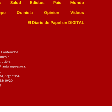
o
Salud
Edictos
País
Mundo
opo
Quiniela
Opinion
Videos
El Diario de Papel en DIGITAL
e Contenidos:
Nemesio
ración,
 Planta Impresora:
,
a, Argentina.
/18/19/20
3