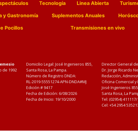
spectáculos
Tecnología
Linea Abierta
Turism
a y Gastronomía
Suplementos Anuales
Horósc
e Pocillos
Transmisiones en vivo
Nemesio
Domicilio Legal: José Ingenieros 855,
Director General d
o de 1992
Santa Rosa, La Pampa.
Dr. Jorge Ricardo 
Número de Registro DNDA:
Redacción, Administ
RL-2019-55551274-APN-DNDA#MJ
Oficina Comercial y
Edición #
9417
José Ingenieros 855
Fecha de Edición:
6/08/2026
Santa Rosa, La Pamp
Fecha de Inicio: 19/10/2000
Tel: (02954) 411117
Cel: +54 2954 53521