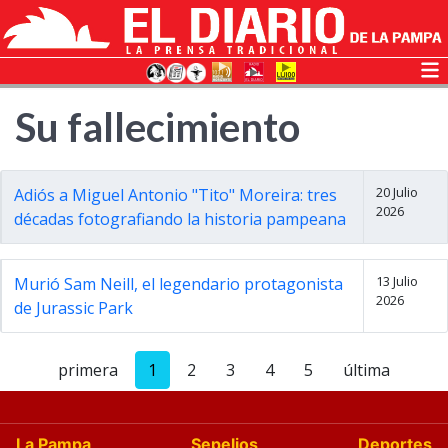
Su fallecimiento
20 Julio
Adiós a Miguel Antonio "Tito" Moreira: tres
2026
décadas fotografiando la historia pampeana
13 Julio
Murió Sam Neill, el legendario protagonista
2026
de Jurassic Park
primera
1
2
3
4
5
última
La Pampa
Sepelios
Deportes