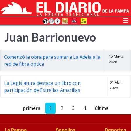
Juan Barrionuevo
15 Mayo
Comenzó la obra para sumar a La Adela a la
2026
red de fibra óptica
01 Abril
La Legislatura destaca un libro con
2026
participación de Estrellas Amarillas
primera
1
2
3
4
última
La Pampa
Sepelios
Deportes