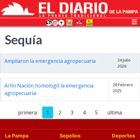
Sequía
24 Julio
Ampliaron la emergencia agropecuaria
2026
28 Febrero
Al fin Nación homologó la emergencia
2025
agropecuaria
primera
1
2
3
4
5
última
La Pampa
Sepelios
Deportes