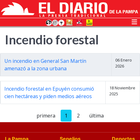
Incendio forestal
06 Enero
Un incendio en General San Martín
2026
amenazó a la zona urbana
18 Noviembre
Incendio forestal en Epuyén consumió
2025
cien hectáreas y piden medios aéreos
primera
1
2
última
La Pampa
Sepelios
Deportes