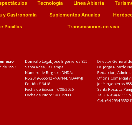
spectáculos
Tecnología
Linea Abierta
Turism
a y Gastronomía
Suplementos Anuales
Horósc
e Pocillos
Transmisiones en vivo
Nemesio
Domicilio Legal: José Ingenieros 855,
Director General d
o de 1992
Santa Rosa, La Pampa.
Dr. Jorge Ricardo 
Número de Registro DNDA:
Redacción, Administ
RL-2019-55551274-APN-DNDA#MJ
Oficina Comercial y
Edición #
9418
José Ingenieros 855
Fecha de Edición:
7/08/2026
Santa Rosa, La Pamp
Fecha de Inicio: 19/10/2000
Tel: (02954) 411117
Cel: +54 2954 53521