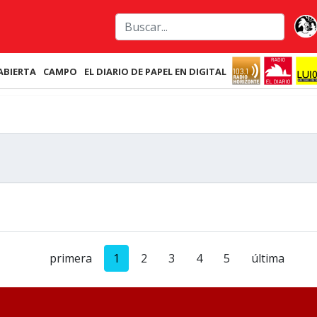
ABIERTA
CAMPO
EL DIARIO DE PAPEL EN DIGITAL
primera
1
2
3
4
5
última