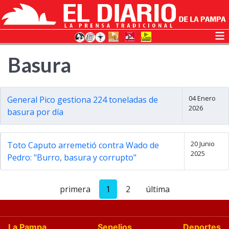
Basura
04 Enero
General Pico gestiona 224 toneladas de
2026
basura por día
20 Junio
Toto Caputo arremetió contra Wado de
2025
Pedro: "Burro, basura y corrupto"
primera
1
2
última
La Pampa
Sepelios
Deportes