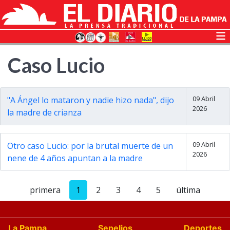
Caso Lucio
09 Abril
"A Ángel lo mataron y nadie hizo nada", dijo
2026
la madre de crianza
09 Abril
Otro caso Lucio: por la brutal muerte de un
2026
nene de 4 años apuntan a la madre
primera
1
2
3
4
5
última
La Pampa
Sepelios
Deportes