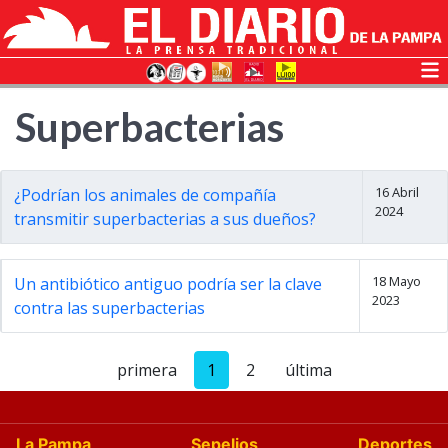
Superbacterias
16 Abril
¿Podrían los animales de compañía
2024
transmitir superbacterias a sus dueños?
18 Mayo
Un antibiótico antiguo podría ser la clave
2023
contra las superbacterias
primera
1
2
última
La Pampa
Sepelios
Deportes