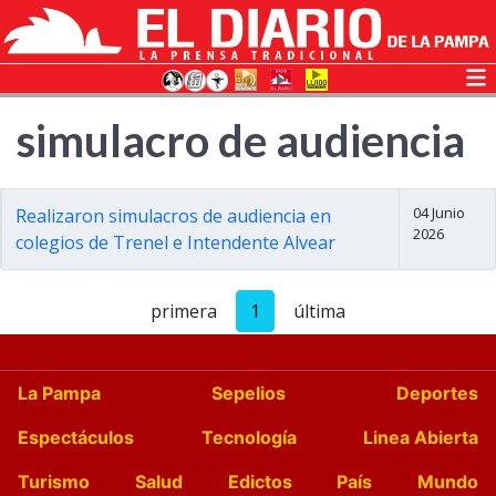
simulacro de audiencia
04 Junio
Realizaron simulacros de audiencia en
2026
colegios de Trenel e Intendente Alvear
primera
1
última
La Pampa
Sepelios
Deportes
Espectáculos
Tecnología
Linea Abierta
Turismo
Salud
Edictos
País
Mundo