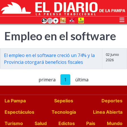
Empleo en el software
02 Junio
El empleo en el software creció un 74% y la
2026
Provincia otorgará beneficios fiscales
primera
1
última
La Pampa
Sepelios
Deportes
Espectáculos
Tecnología
Linea Abierta
Turismo
Salud
Edictos
País
Mundo