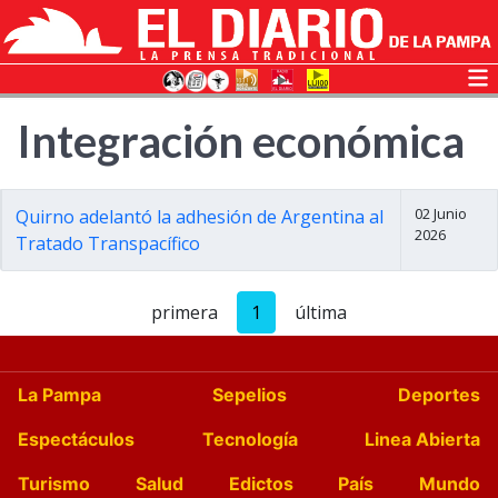
Integración económica
02 Junio
Quirno adelantó la adhesión de Argentina al
2026
Tratado Transpacífico
primera
1
última
La Pampa
Sepelios
Deportes
Espectáculos
Tecnología
Linea Abierta
Turismo
Salud
Edictos
País
Mundo