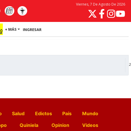
Viernes, 7 De Agosto De 2026
+ MÁS
INGRESAR
2
o
Salud
Edictos
País
Mundo
opo
Quiniela
Opinion
Videos