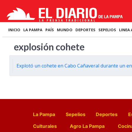
INICIO
LA PAMPA
PAÍS
MUNDO
DEPORTES
SEPELIOS
LINEA 
explosión cohete
Explotó un cohete en Cabo Cañaveral durante un e
La Pampa
Sepelios
Deportes
E
Culturales
Agro La Pampa
Cocin