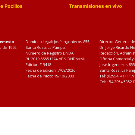
e Pocillos
Transmisiones en vivo
Nemesio
Domicilio Legal: José Ingenieros 855,
Director General d
o de 1992
Santa Rosa, La Pampa.
Dr. Jorge Ricardo 
Número de Registro DNDA:
Redacción, Administ
RL-2019-55551274-APN-DNDA#MJ
Oficina Comercial y
Edición #
9418
José Ingenieros 855
Fecha de Edición:
7/08/2026
Santa Rosa, La Pamp
Fecha de Inicio: 19/10/2000
Tel: (02954) 411117
Cel: +54 2954 53521