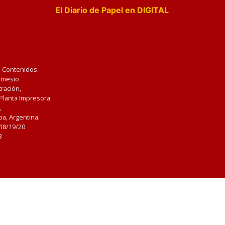
El Diario de Papel en DIGITAL
e Contenidos:
Nemesio
ración,
 Planta Impresora:
,
a, Argentina.
/18/19/20
3