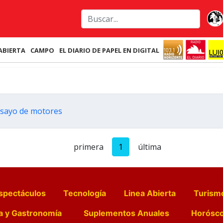
ABIERTA
CAMPO
EL DIARIO DE PAPEL EN DIGITAL
nsayo de motores
primera
1
última
spectáculos
Tecnología
Linea Abierta
Turism
a y Gastronomía
Suplementos Anuales
Horósc