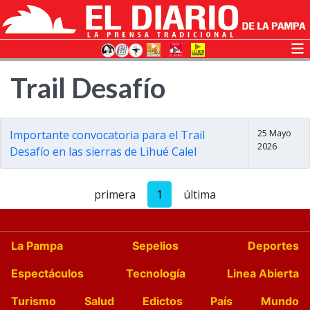
Trail Desafío
25 Mayo
Importante convocatoria para el Trail
2026
Desafío en las sierras de Lihué Calel
primera
1
última
La Pampa
Sepelios
Deportes
Espectáculos
Tecnología
Linea Abierta
Turismo
Salud
Edictos
País
Mundo