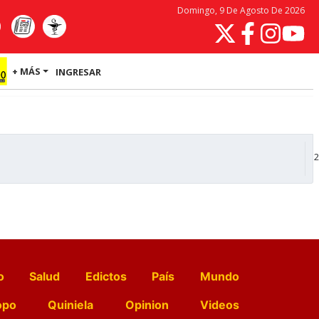
Domingo, 9 De Agosto De 2026
+ MÁS
INGRESAR
2
o
Salud
Edictos
País
Mundo
opo
Quiniela
Opinion
Videos