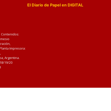
El Diario de Papel en DIGITAL
e Contenidos:
Nemesio
ración,
 Planta Impresora:
,
a, Argentina.
/18/19/20
3