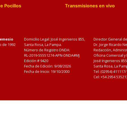
e Pocillos
Transmisiones en vivo
Nemesio
Domicilio Legal: José Ingenieros 855,
Director General d
o de 1992
Santa Rosa, La Pampa.
Dr. Jorge Ricardo 
Número de Registro DNDA:
Redacción, Administ
RL-2019-55551274-APN-DNDA#MJ
Oficina Comercial y
Edición #
9420
José Ingenieros 855
Fecha de Edición:
9/08/2026
Santa Rosa, La Pamp
Fecha de Inicio: 19/10/2000
Tel: (02954) 411117
Cel: +54 2954 53521