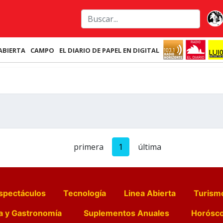
ABIERTA
CAMPO
EL DIARIO DE PAPEL EN DIGITAL
primera
1
última
spectáculos
Tecnología
Linea Abierta
Turism
a y Gastronomía
Suplementos Anuales
Horósc