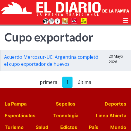
Cupo exportador
20 Mayo
Acuerdo Mercosur-UE: Argentina completó
2026
el cupo exportador de huevos
primera
1
última
La Pampa
Sepelios
Deportes
Espectáculos
Tecnología
Linea Abierta
Turismo
Salud
Edictos
País
Mundo