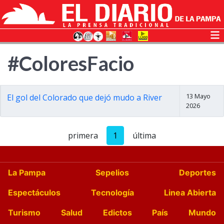
#ColoresFacio
13 Mayo
El gol del Colorado que dejó mudo a River
2026
primera
1
última
La Pampa
Sepelios
Deportes
Espectáculos
Tecnología
Linea Abierta
Turismo
Salud
Edictos
País
Mundo