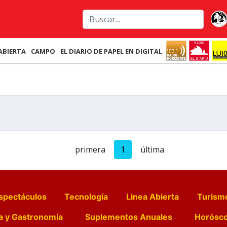
ABIERTA
CAMPO
EL DIARIO DE PAPEL EN DIGITAL
primera
1
última
spectáculos
Tecnología
Linea Abierta
Turism
a y Gastronomía
Suplementos Anuales
Horósc