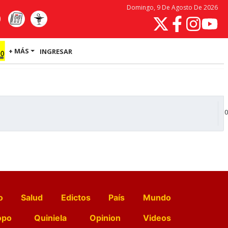
Domingo, 9 De Agosto De 2026
+ MÁS
INGRESAR
0
o
Salud
Edictos
País
Mundo
opo
Quiniela
Opinion
Videos