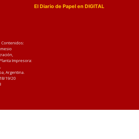
El Diario de Papel en DIGITAL
e Contenidos:
Nemesio
ración,
 Planta Impresora:
,
a, Argentina.
/18/19/20
3