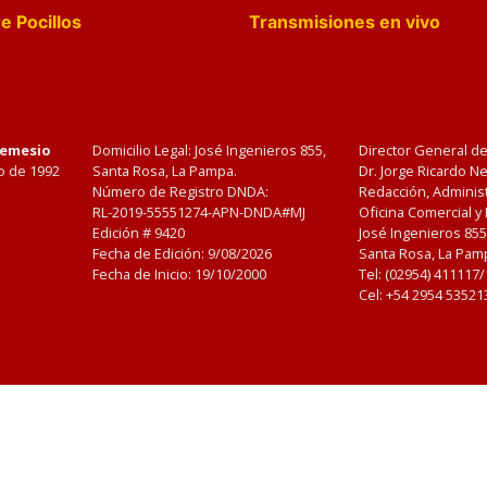
e Pocillos
Transmisiones en vivo
Nemesio
Domicilio Legal: José Ingenieros 855,
Director General d
o de 1992
Santa Rosa, La Pampa.
Dr. Jorge Ricardo 
Número de Registro DNDA:
Redacción, Administ
RL-2019-55551274-APN-DNDA#MJ
Oficina Comercial y
Edición #
9420
José Ingenieros 855
Fecha de Edición:
9/08/2026
Santa Rosa, La Pamp
Fecha de Inicio: 19/10/2000
Tel: (02954) 411117
Cel: +54 2954 53521