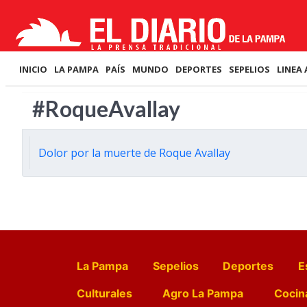
INICIO
LA PAMPA
PAÍS
MUNDO
DEPORTES
SEPELIOS
LINEA 
#RoqueAvallay
Dolor por la muerte de Roque Avallay
La Pampa
Sepelios
Deportes
E
Culturales
Agro La Pampa
Cocin