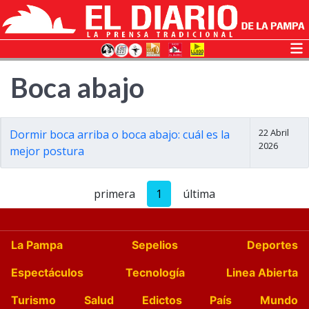
Boca abajo
22 Abril
Dormir boca arriba o boca abajo: cuál es la
2026
mejor postura
primera
1
última
La Pampa
Sepelios
Deportes
Espectáculos
Tecnología
Linea Abierta
Turismo
Salud
Edictos
País
Mundo