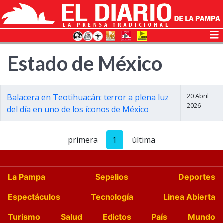
Estado de México
20 Abril
Balacera en Teotihuacán: terror a plena luz
2026
del día en uno de los íconos de México
primera
1
última
La Pampa
Sepelios
Deportes
Espectáculos
Tecnología
Linea Abierta
Turismo
Salud
Edictos
País
Mundo