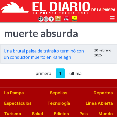
muerte absurda
20 Febrero
Una brutal pelea de tránsito terminó con
2026
un conductor muerto en Ranelagh
primera
1
última
La Pampa
Sepelios
Deportes
Espectáculos
Tecnología
Linea Abierta
Turismo
Salud
Edictos
País
Mundo