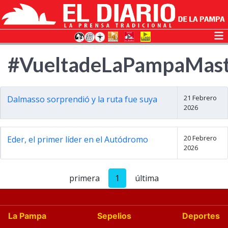
#VueltadeLaPampaMast
21 Febrero
Dalmasso sorprendió y la ruta fue suya
2026
20 Febrero
Eder, el primer líder en el Autódromo
2026
primera
1
última
La Pampa
Sepelios
Deportes