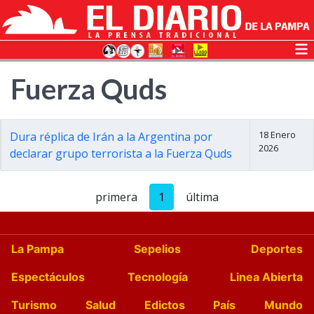
Fuerza Quds
18 Enero
Dura réplica de Irán a la Argentina por
2026
declarar grupo terrorista a la Fuerza Quds
primera
1
última
La Pampa
Sepelios
Deportes
Espectáculos
Tecnología
Linea Abierta
Turismo
Salud
Edictos
País
Mundo