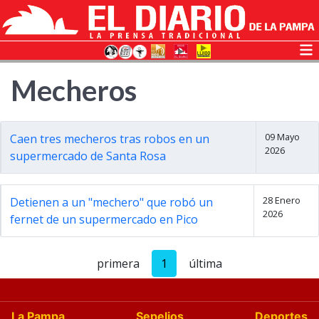
Mecheros
09 Mayo
Caen tres mecheros tras robos en un
2026
supermercado de Santa Rosa
28 Enero
Detienen a un "mechero" que robó un
2026
fernet de un supermercado en Pico
primera
1
última
La Pampa
Sepelios
Deportes