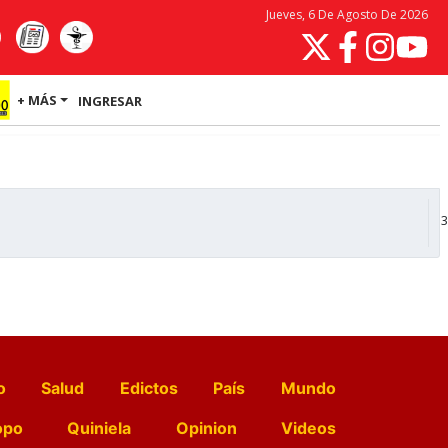
Jueves, 6 De Agosto De 2026
+ MÁS
INGRESAR
3
o
Salud
Edictos
País
Mundo
opo
Quiniela
Opinion
Videos