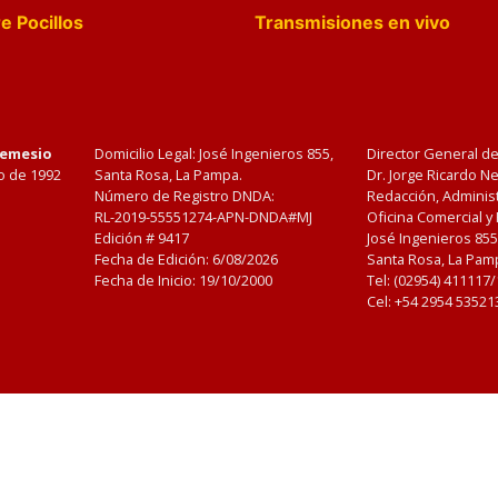
e Pocillos
Transmisiones en vivo
Nemesio
Domicilio Legal: José Ingenieros 855,
Director General d
o de 1992
Santa Rosa, La Pampa.
Dr. Jorge Ricardo 
Número de Registro DNDA:
Redacción, Administ
RL-2019-55551274-APN-DNDA#MJ
Oficina Comercial y
Edición #
9417
José Ingenieros 855
Fecha de Edición:
6/08/2026
Santa Rosa, La Pamp
Fecha de Inicio: 19/10/2000
Tel: (02954) 411117
Cel: +54 2954 53521