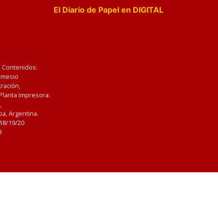
El Diario de Papel en DIGITAL
e Contenidos:
Nemesio
ración,
 Planta Impresora:
,
a, Argentina.
/18/19/20
3