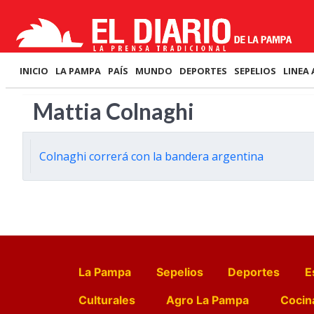
INICIO
LA PAMPA
PAÍS
MUNDO
DEPORTES
SEPELIOS
LINEA 
Mattia Colnaghi
Colnaghi correrá con la bandera argentina
La Pampa
Sepelios
Deportes
E
Culturales
Agro La Pampa
Cocin