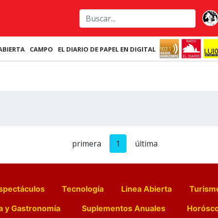
ABIERTA
CAMPO
EL DIARIO DE PAPEL EN DIGITAL
primera
1
última
spectáculos
Tecnología
Linea Abierta
Turism
a y Gastronomía
Suplementos Anuales
Horósc