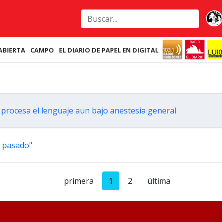
ABIERTA
CAMPO
EL DIARIO DE PAPEL EN DIGITAL
y procesa el lenguaje aun bajo anestesia general
l pasado"
primera
1
2
última