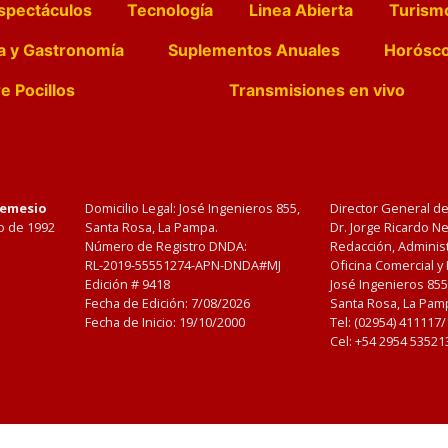
spectáculos
Tecnología
Linea Abierta
Turism
a y Gastronomía
Suplementos Anuales
Horósc
e Pocillos
Transmisiones en vivo
Nemesio
Domicilio Legal: José Ingenieros 855,
Director General d
o de 1992
Santa Rosa, La Pampa.
Dr. Jorge Ricardo 
Número de Registro DNDA:
Redacción, Administ
RL-2019-55551274-APN-DNDA#MJ
Oficina Comercial y
Edición #
9418
José Ingenieros 855
Fecha de Edición:
7/08/2026
Santa Rosa, La Pamp
Fecha de Inicio: 19/10/2000
Tel: (02954) 411117
Cel: +54 2954 53521