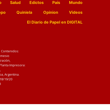
o
Salud
Edictos
País
Mundo
opo
Quiniela
Opinion
Videos
El Diario de Papel en DIGITAL
e Contenidos:
Nemesio
ración,
 Planta Impresora:
,
a, Argentina.
/18/19/20
3