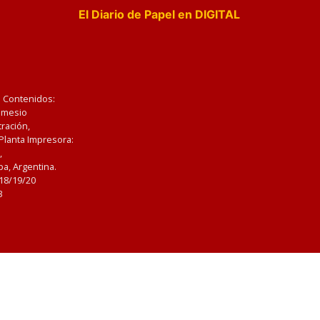
El Diario de Papel en DIGITAL
e Contenidos:
Nemesio
ración,
 Planta Impresora:
,
a, Argentina.
/18/19/20
3