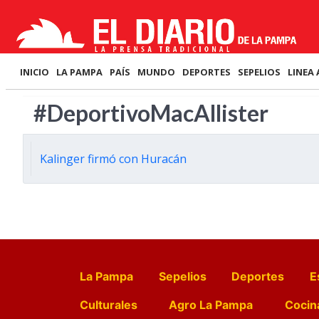
INICIO
LA PAMPA
PAÍS
MUNDO
DEPORTES
SEPELIOS
LINEA 
#DeportivoMacAllister
Kalinger firmó con Huracán
La Pampa
Sepelios
Deportes
E
Culturales
Agro La Pampa
Cocin