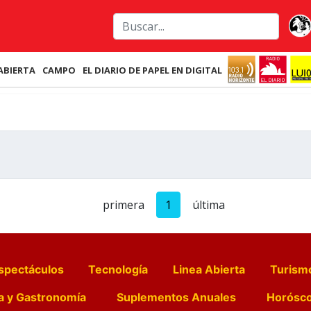
ABIERTA
CAMPO
EL DIARIO DE PAPEL EN DIGITAL
primera
1
última
spectáculos
Tecnología
Linea Abierta
Turism
a y Gastronomía
Suplementos Anuales
Horósc