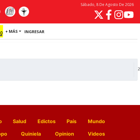
Sábado, 8 De Agosto De 2026
+ MÁS
INGRESAR
2
o
Salud
Edictos
País
Mundo
opo
Quiniela
Opinion
Videos