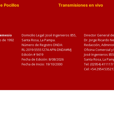
e Pocillos
Transmisiones en vivo
Nemesio
Domicilio Legal: José Ingenieros 855,
Director General d
o de 1992
Santa Rosa, La Pampa.
Dr. Jorge Ricardo 
Número de Registro DNDA:
Redacción, Administ
RL-2019-55551274-APN-DNDA#MJ
Oficina Comercial y
Edición #
9419
José Ingenieros 855
Fecha de Edición:
8/08/2026
Santa Rosa, La Pamp
Fecha de Inicio: 19/10/2000
Tel: (02954) 411117
Cel: +54 2954 53521