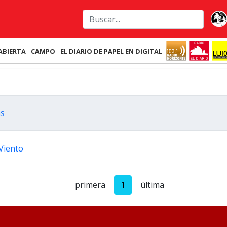
ABIERTA
CAMPO
EL DIARIO DE PAPEL EN DIGITAL
as
Viento
primera
1
última