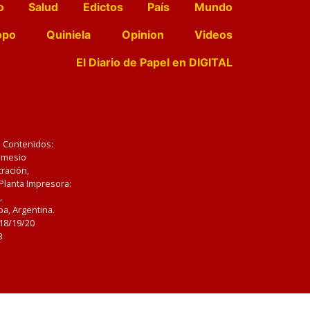
o
Salud
Edictos
País
Mundo
opo
Quiniela
Opinion
Videos
El Diario de Papel en DIGITAL
e Contenidos:
Nemesio
ración,
 Planta Impresora:
,
a, Argentina.
/18/19/20
3