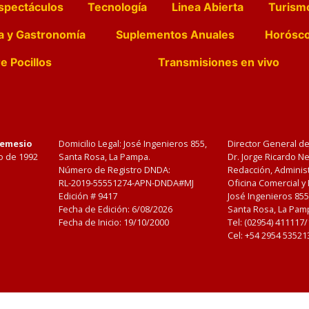
spectáculos
Tecnología
Linea Abierta
Turism
a y Gastronomía
Suplementos Anuales
Horósc
e Pocillos
Transmisiones en vivo
Nemesio
Domicilio Legal: José Ingenieros 855,
Director General d
o de 1992
Santa Rosa, La Pampa.
Dr. Jorge Ricardo 
Número de Registro DNDA:
Redacción, Administ
RL-2019-55551274-APN-DNDA#MJ
Oficina Comercial y
Edición #
9417
José Ingenieros 855
Fecha de Edición:
6/08/2026
Santa Rosa, La Pamp
Fecha de Inicio: 19/10/2000
Tel: (02954) 411117
Cel: +54 2954 53521