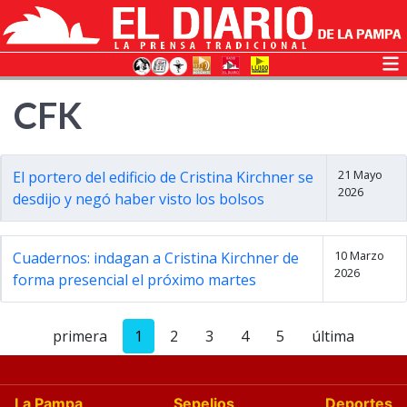
CFK
21 Mayo
El portero del edificio de Cristina Kirchner se
2026
desdijo y negó haber visto los bolsos
10 Marzo
Cuadernos: indagan a Cristina Kirchner de
2026
forma presencial el próximo martes
primera
1
2
3
4
5
última
La Pampa
Sepelios
Deportes