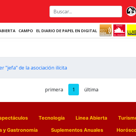
ABIERTA
CAMPO
EL DIARIO DE PAPEL EN DIGITAL
"jefa" de la asociación ilícita
primera
1
última
spectáculos
Tecnología
Linea Abierta
Turism
a y Gastronomía
Suplementos Anuales
Horósc