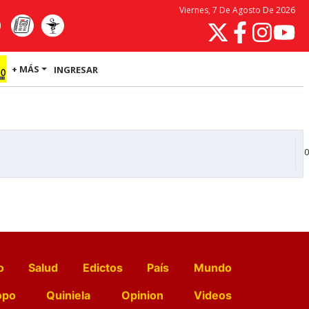
Viernes, 7 De Agosto De 2026
+ MÁS
INGRESAR
0
o
Salud
Edictos
País
Mundo
opo
Quiniela
Opinion
Videos