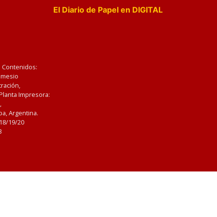
El Diario de Papel en DIGITAL
e Contenidos:
Nemesio
ración,
 Planta Impresora:
,
a, Argentina.
/18/19/20
3