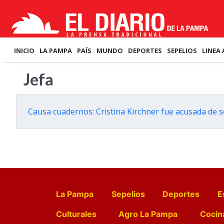
INICIO
LA PAMPA
PAÍS
MUNDO
DEPORTES
SEPELIOS
LINEA 
Jefa
Causa cuadernos: Cristina Kirchner fue acusada de ser 
La Pampa
Sepelios
Deportes
E
Culturales
Agro La Pampa
Cocin