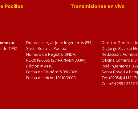
e Pocillos
Transmisiones en vivo
Nemesio
Domicilio Legal: José Ingenieros 855,
Director General d
o de 1992
Santa Rosa, La Pampa.
Dr. Jorge Ricardo 
Número de Registro DNDA:
Redacción, Administ
RL-2019-55551274-APN-DNDA#MJ
Oficina Comercial y
Edición #
9418
José Ingenieros 855
Fecha de Edición:
7/08/2026
Santa Rosa, La Pamp
Fecha de Inicio: 19/10/2000
Tel: (02954) 411117
Cel: +54 2954 53521