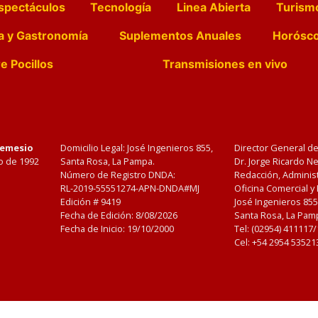
spectáculos
Tecnología
Linea Abierta
Turism
a y Gastronomía
Suplementos Anuales
Horósc
e Pocillos
Transmisiones en vivo
Nemesio
Domicilio Legal: José Ingenieros 855,
Director General d
o de 1992
Santa Rosa, La Pampa.
Dr. Jorge Ricardo 
Número de Registro DNDA:
Redacción, Administ
RL-2019-55551274-APN-DNDA#MJ
Oficina Comercial y
Edición #
9419
José Ingenieros 855
Fecha de Edición:
8/08/2026
Santa Rosa, La Pamp
Fecha de Inicio: 19/10/2000
Tel: (02954) 411117
Cel: +54 2954 53521