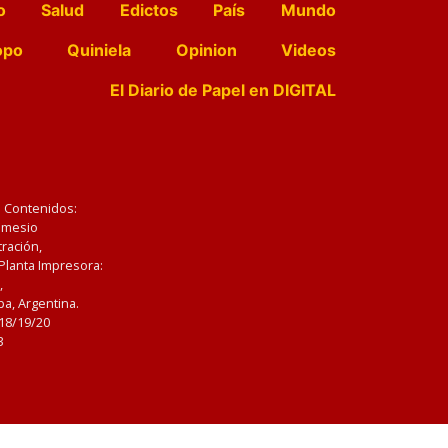
o
Salud
Edictos
País
Mundo
opo
Quiniela
Opinion
Videos
El Diario de Papel en DIGITAL
e Contenidos:
Nemesio
ración,
 Planta Impresora:
,
a, Argentina.
/18/19/20
3