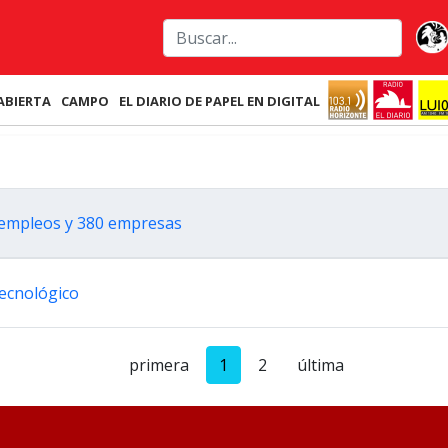
ABIERTA
CAMPO
EL DIARIO DE PAPEL EN DIGITAL
00 empleos y 380 empresas
tecnológico
primera
1
2
última