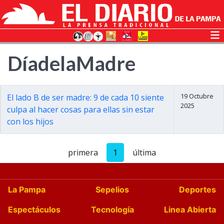
DíadelaMadre
19 Octubre
El lado B de ser madre: 9 de cada 10 siente
2025
culpa al hacer cosas para ellas sin estar
con los hijos
primera
1
última
La Pampa
Sepelios
Deportes
Espectáculos
Tecnología
Linea Abierta