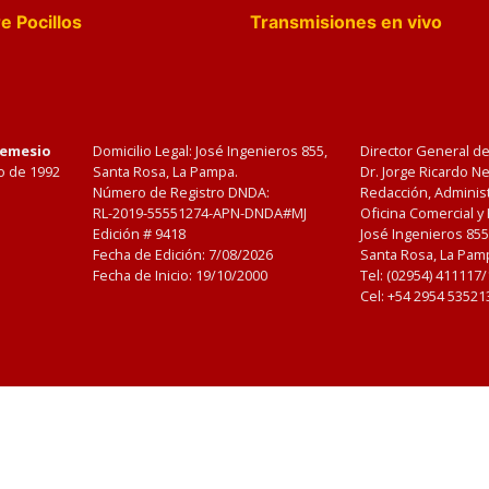
e Pocillos
Transmisiones en vivo
Nemesio
Domicilio Legal: José Ingenieros 855,
Director General d
o de 1992
Santa Rosa, La Pampa.
Dr. Jorge Ricardo 
Número de Registro DNDA:
Redacción, Administ
RL-2019-55551274-APN-DNDA#MJ
Oficina Comercial y
Edición #
9418
José Ingenieros 855
Fecha de Edición:
7/08/2026
Santa Rosa, La Pamp
Fecha de Inicio: 19/10/2000
Tel: (02954) 411117
Cel: +54 2954 53521