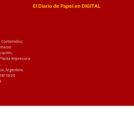
El Diario de Papel en DIGITAL
e Contenidos:
Nemesio
ración,
 Planta Impresora:
,
a, Argentina.
/18/19/20
3