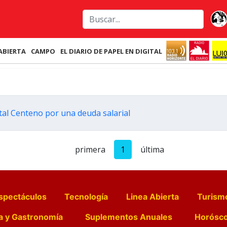
ABIERTA
CAMPO
EL DIARIO DE PAPEL EN DIGITAL
al Centeno por una deuda salarial
primera
1
última
spectáculos
Tecnología
Linea Abierta
Turism
a y Gastronomía
Suplementos Anuales
Horósc