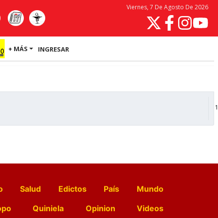
Viernes, 7 De Agosto De 2026
+ MÁS
INGRESAR
1
o
Salud
Edictos
País
Mundo
opo
Quiniela
Opinion
Videos