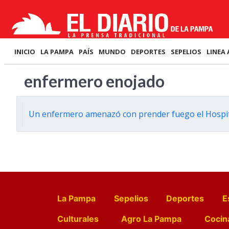
INICIO
LA PAMPA
PAÍS
MUNDO
DEPORTES
SEPELIOS
LINEA 
enfermero enojado
Un enfermero amenazó con prender fuego el Hospit
La Pampa
Sepelios
Deportes
E
Culturales
Agro La Pampa
Cocin