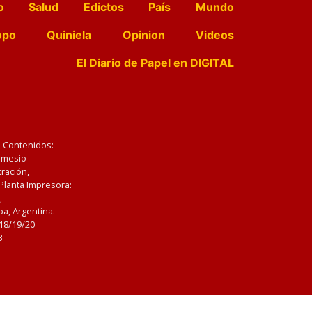
o
Salud
Edictos
País
Mundo
opo
Quiniela
Opinion
Videos
El Diario de Papel en DIGITAL
e Contenidos:
Nemesio
ración,
 Planta Impresora:
,
a, Argentina.
/18/19/20
3