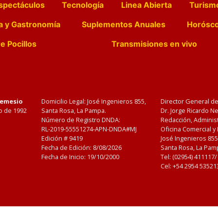
spectáculos
Tecnología
Linea Abierta
Turism
a y Gastronomía
Suplementos Anuales
Horósc
e Pocillos
Transmisiones en vivo
Nemesio
Domicilio Legal: José Ingenieros 855,
Director General d
o de 1992
Santa Rosa, La Pampa.
Dr. Jorge Ricardo 
Número de Registro DNDA:
Redacción, Administ
RL-2019-55551274-APN-DNDA#MJ
Oficina Comercial y
Edición #
9419
José Ingenieros 855
Fecha de Edición:
8/08/2026
Santa Rosa, La Pamp
Fecha de Inicio: 19/10/2000
Tel: (02954) 411117
Cel: +54 2954 53521