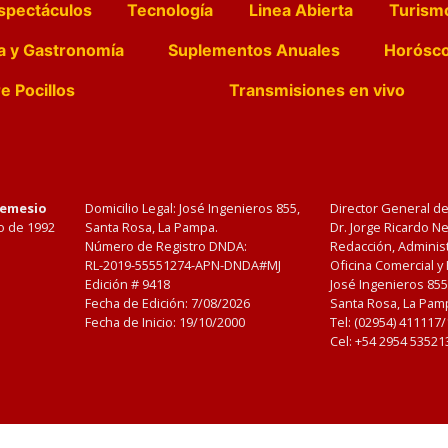
spectáculos
Tecnología
Linea Abierta
Turism
a y Gastronomía
Suplementos Anuales
Horósc
e Pocillos
Transmisiones en vivo
Nemesio
Domicilio Legal: José Ingenieros 855,
Director General d
o de 1992
Santa Rosa, La Pampa.
Dr. Jorge Ricardo 
Número de Registro DNDA:
Redacción, Administ
RL-2019-55551274-APN-DNDA#MJ
Oficina Comercial y
Edición #
9418
José Ingenieros 855
Fecha de Edición:
7/08/2026
Santa Rosa, La Pamp
Fecha de Inicio: 19/10/2000
Tel: (02954) 411117
Cel: +54 2954 53521