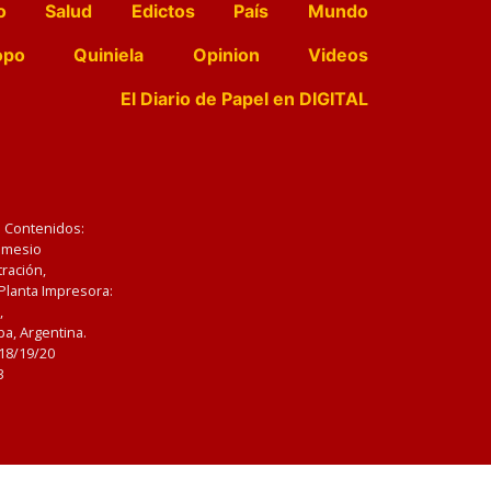
o
Salud
Edictos
País
Mundo
opo
Quiniela
Opinion
Videos
El Diario de Papel en DIGITAL
e Contenidos:
Nemesio
ración,
 Planta Impresora:
,
a, Argentina.
/18/19/20
3