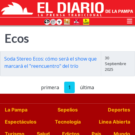
Ecos
30
Soda Stereo Ecos: cómo será el show que
Septiembre
marcará el "reencuentro" del trío
2025
primera
1
última
La Pampa
Sepelios
Deportes
Espectáculos
Tecnología
Linea Abierta
Turismo
Salud
Edictos
País
Mundo