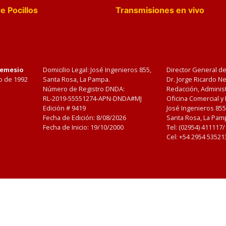
e Pocillos
Transmisiones en vivo
Nemesio
Domicilio Legal: José Ingenieros 855,
Director General d
o de 1992
Santa Rosa, La Pampa.
Dr. Jorge Ricardo 
Número de Registro DNDA:
Redacción, Administ
RL-2019-55551274-APN-DNDA#MJ
Oficina Comercial y
Edición #
9419
José Ingenieros 855
Fecha de Edición:
8/08/2026
Santa Rosa, La Pamp
Fecha de Inicio: 19/10/2000
Tel: (02954) 411117
Cel: +54 2954 53521