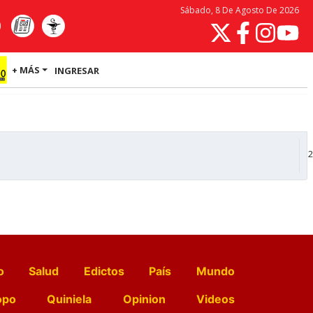
Sábado, 8 De Agosto De 2026
+ MÁS
INGRESAR
2
o
Salud
Edictos
País
Mundo
opo
Quiniela
Opinion
Videos