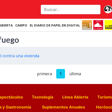
ABIERTA
CAMPO
EL DIARIO DE PAPEL EN DIGITAL
 fuego
ó contra una vivienda
primera
1
última
spectáculos
Tecnología
Linea Abierta
Turism
a y Gastronomía
Suplementos Anuales
Horósc