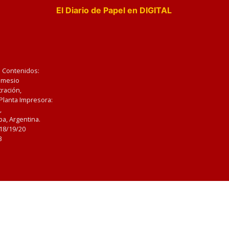
El Diario de Papel en DIGITAL
e Contenidos:
Nemesio
ración,
 Planta Impresora:
,
a, Argentina.
/18/19/20
3