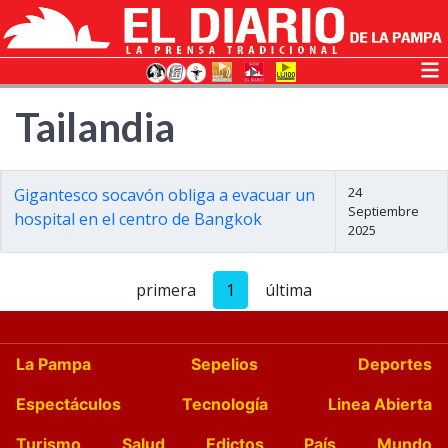
Tailandia
24
Gigantesco socavón obliga a evacuar un
Septiembre
hospital en el centro de Bangkok
2025
primera
1
última
La Pampa
Sepelios
Deportes
Espectáculos
Tecnología
Linea Abierta
Turismo
Salud
Edictos
País
Mundo