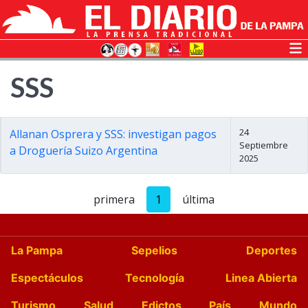
SSS
24
Allanan Osprera y SSS: investigan pagos
Septiembre
a Droguería Suizo Argentina
2025
primera
1
última
La Pampa
Sepelios
Deportes
Espectáculos
Tecnología
Linea Abierta
Turismo
Salud
Edictos
País
Mundo