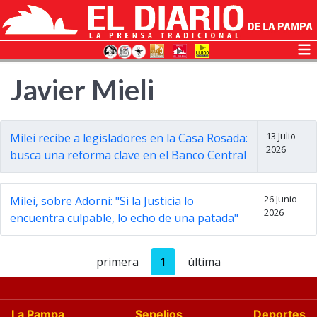
Javier Mieli
13 Julio
Milei recibe a legisladores en la Casa Rosada:
2026
busca una reforma clave en el Banco Central
26 Junio
Milei, sobre Adorni: "Si la Justicia lo
2026
encuentra culpable, lo echo de una patada"
primera
1
última
La Pampa
Sepelios
Deportes