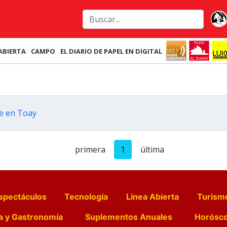
ABIERTA
CAMPO
EL DIARIO DE PAPEL EN DIGITAL
e en Toay
primera
1
última
spectáculos
Tecnología
Linea Abierta
Turism
a y Gastronomía
Suplementos Anuales
Horósc