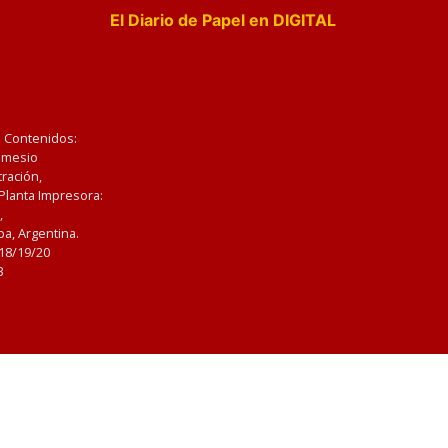
El Diario de Papel en DIGITAL
e Contenidos:
Nemesio
ración,
 Planta Impresora:
,
a, Argentina.
/18/19/20
3