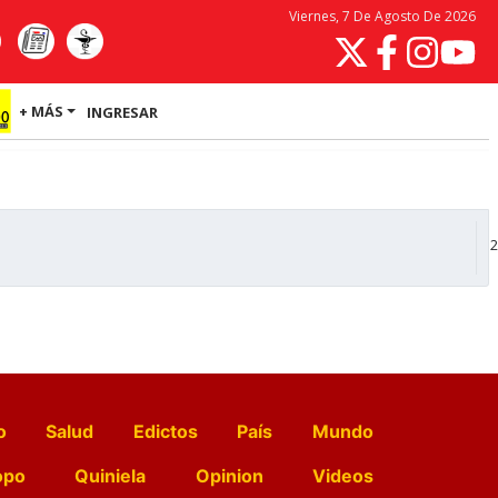
Viernes, 7 De Agosto De 2026
+ MÁS
INGRESAR
2
o
Salud
Edictos
País
Mundo
opo
Quiniela
Opinion
Videos