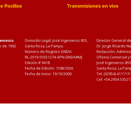
e Pocillos
Transmisiones en vivo
Nemesio
Domicilio Legal: José Ingenieros 855,
Director General d
o de 1992
Santa Rosa, La Pampa.
Dr. Jorge Ricardo 
Número de Registro DNDA:
Redacción, Administ
RL-2019-55551274-APN-DNDA#MJ
Oficina Comercial y
Edición #
9418
José Ingenieros 855
Fecha de Edición:
7/08/2026
Santa Rosa, La Pamp
Fecha de Inicio: 19/10/2000
Tel: (02954) 411117
Cel: +54 2954 53521