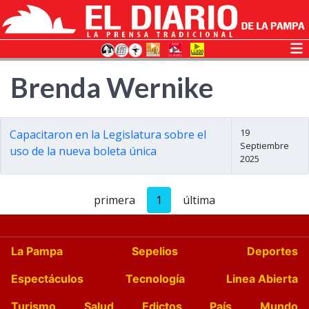
Brenda Wernike
19
Capacitaron en la Legislatura sobre el
Septiembre
uso de la nueva boleta única
2025
primera
1
última
La Pampa
Sepelios
Deportes
Espectáculos
Tecnología
Linea Abierta
Turismo
Salud
Edictos
País
Mundo