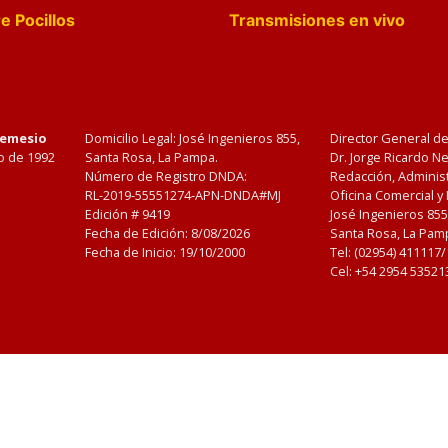
e Pocillos
Transmisiones en vivo
Nemesio
Domicilio Legal: José Ingenieros 855,
Director General d
o de 1992
Santa Rosa, La Pampa.
Dr. Jorge Ricardo 
Número de Registro DNDA:
Redacción, Administ
RL-2019-55551274-APN-DNDA#MJ
Oficina Comercial y
Edición #
9419
José Ingenieros 855
Fecha de Edición:
8/08/2026
Santa Rosa, La Pamp
Fecha de Inicio: 19/10/2000
Tel: (02954) 411117
Cel: +54 2954 53521