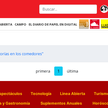
ABIERTA
CAMPO
EL DIARIO DE PAPEL EN DIGITAL
torías en los comedores"
primera
1
última
spectáculos
Tecnología
Linea Abierta
Turism
a y Gastronomía
Suplementos Anuales
Horósc