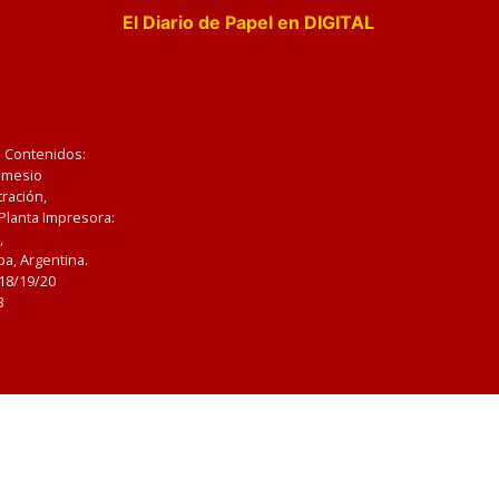
El Diario de Papel en DIGITAL
e Contenidos:
Nemesio
ración,
 Planta Impresora:
,
a, Argentina.
/18/19/20
3