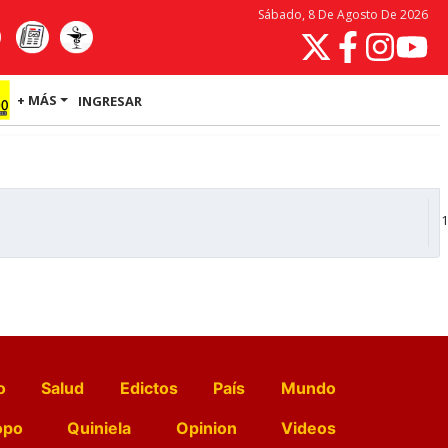
Sábado, 8 De Agosto De 2026
+ MÁS
INGRESAR
1
o
Salud
Edictos
País
Mundo
opo
Quiniela
Opinion
Videos