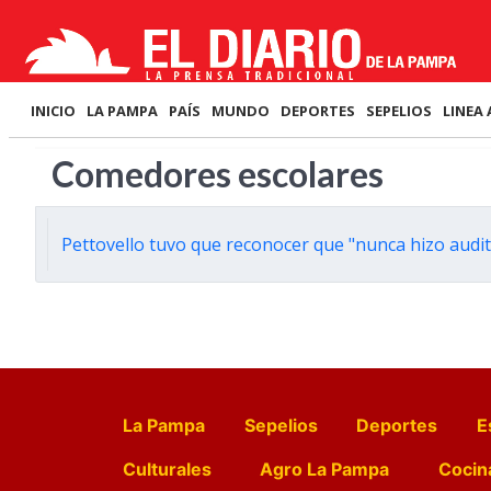
INICIO
LA PAMPA
PAÍS
MUNDO
DEPORTES
SEPELIOS
LINEA 
Comedores escolares
Pettovello tuvo que reconocer que "nunca hizo audi
La Pampa
Sepelios
Deportes
E
Culturales
Agro La Pampa
Cocin