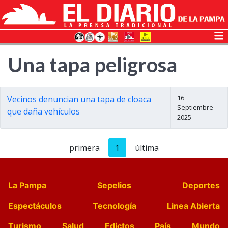
Una tapa peligrosa
16
Vecinos denuncian una tapa de cloaca
Septiembre
que daña vehículos
2025
primera
1
última
La Pampa
Sepelios
Deportes
Espectáculos
Tecnología
Linea Abierta
Turismo
Salud
Edictos
País
Mundo