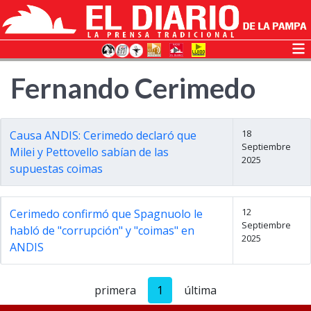
Fernando Cerimedo
18
Causa ANDIS: Cerimedo declaró que
Septiembre
Milei y Pettovello sabían de las
2025
supuestas coimas
12
Cerimedo confirmó que Spagnuolo le
Septiembre
habló de "corrupción" y "coimas" en
2025
ANDIS
primera
1
última