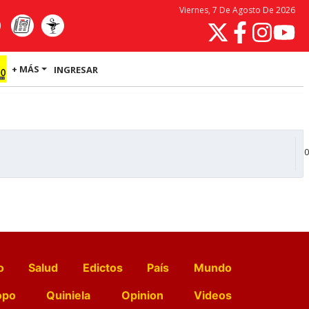
Viernes, 7 De Agosto De 2026
+ MÁS
INGRESAR
0
o
Salud
Edictos
País
Mundo
opo
Quiniela
Opinion
Videos