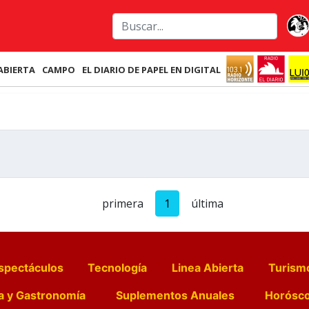
ABIERTA
CAMPO
EL DIARIO DE PAPEL EN DIGITAL
primera
1
última
spectáculos
Tecnología
Linea Abierta
Turism
a y Gastronomía
Suplementos Anuales
Horósc