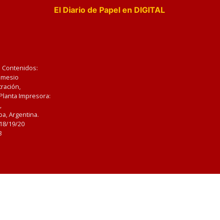
El Diario de Papel en DIGITAL
e Contenidos:
Nemesio
ración,
 Planta Impresora:
,
a, Argentina.
/18/19/20
3