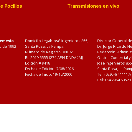
e Pocillos
Transmisiones en vivo
Nemesio
Domicilio Legal: José Ingenieros 855,
Director General d
o de 1992
Santa Rosa, La Pampa.
Dr. Jorge Ricardo 
Número de Registro DNDA:
Redacción, Administ
RL-2019-55551274-APN-DNDA#MJ
Oficina Comercial y
Edición #
9418
José Ingenieros 855
Fecha de Edición:
7/08/2026
Santa Rosa, La Pamp
Fecha de Inicio: 19/10/2000
Tel: (02954) 411117
Cel: +54 2954 53521