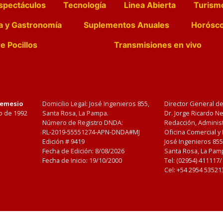
spectáculos
Tecnología
Linea Abierta
Turism
a y Gastronomía
Suplementos Anuales
Horósc
e Pocillos
Transmisiones en vivo
Nemesio
Domicilio Legal: José Ingenieros 855,
Director General d
o de 1992
Santa Rosa, La Pampa.
Dr. Jorge Ricardo 
Número de Registro DNDA:
Redacción, Administ
RL-2019-55551274-APN-DNDA#MJ
Oficina Comercial y
Edición #
9419
José Ingenieros 855
Fecha de Edición:
8/08/2026
Santa Rosa, La Pamp
Fecha de Inicio: 19/10/2000
Tel: (02954) 411117
Cel: +54 2954 53521