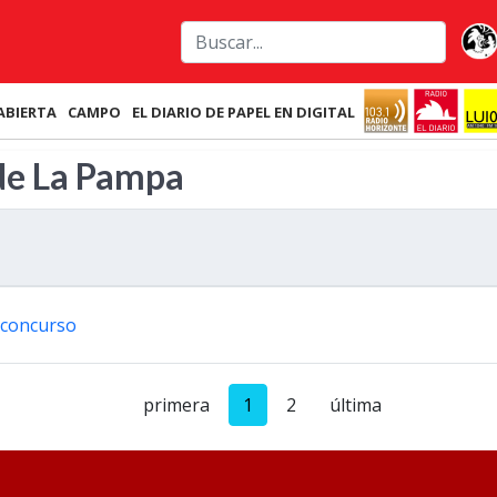
ABIERTA
CAMPO
EL DIARIO DE PAPEL EN DIGITAL
 de La Pampa
l concurso
primera
1
2
última