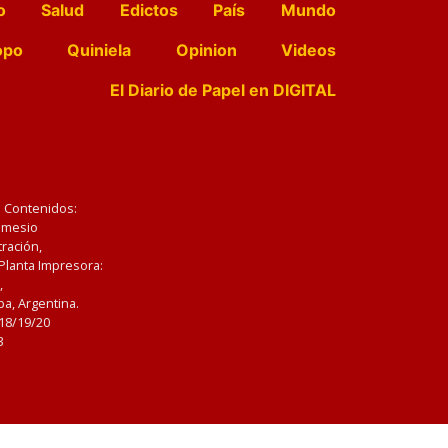
o
Salud
Edictos
País
Mundo
opo
Quiniela
Opinion
Videos
El Diario de Papel en DIGITAL
e Contenidos:
Nemesio
ración,
 Planta Impresora:
,
a, Argentina.
/18/19/20
3